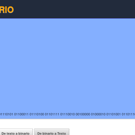
RIO
01110101 01100011 01110100 01101111 01110010 00100000 01000010 01101001 0110111
De texto a binario
De binario a Texto