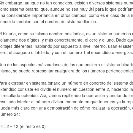
Sin embargo, aunque no tan conocidos, existen diversos sistemas numér
como sistema binario, que, aunque no sea muy útil para lo que podríamos
una considerable importancia en otros campos, como es el caso de la in
conocido también con el nombre de sistema diádico.
El binario, como su mismo nombre nos indica, es un sistema numérico 
solamente dos dígitos, y más concretamente, el cero y el uno. Dado q
voltajes diferentes, hablando por supuesto a nivel interno, usan el sist
cero, el apagado o inhibido, y con el número 1 el encendido o energiza
Uno de los aspectos más curiosos de los que encierra el sistema binario
mismo, se puede representar cualquiera de los números pertenecientes
Para expresar en sistema binario un número en concreto del sistema d
extendido consiste en dividir el número en cuestión entre 2, haciendo
el resultado obtenido. Así, vamos repitiendo la operación y anotando los
resultado inferior al número divisor, momento en que tenemos ya la rep
queda más claro con una demostración de cómo realizar la operación, el
número 24:
4 : 2 = 12 (el resto es 0)